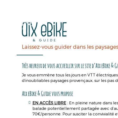
33 Avenue Sainte-Victoire
13100
Aix-en-Provence
Accueil
Aix
eBike
&
Guide
Laissez-vous guider dans les paysag
Très heureux de vous accueillir sur le site d’Aix eBike & G
Je vous emmène tous les jours en VTT électriques 
d’inoubliables paysages provençaux, sur les pas 
Aix eBike & Guide vous propose
EN ACCÈS LIBRE
: En pleine nature dans l
balade potentiellement partagée avec d’autr
70€/personne. Pour susciter la convivialité e