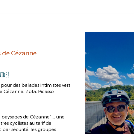
6 balades thématiques
En accès libre
En accès privatif
Phot
es de Cézanne
uide !
pour des balades intimistes vers
de Cézanne, Zola, Picasso…
es paysages de Cézanne" … une
es cyclistes au tarif de
t par sécurité, les groupes