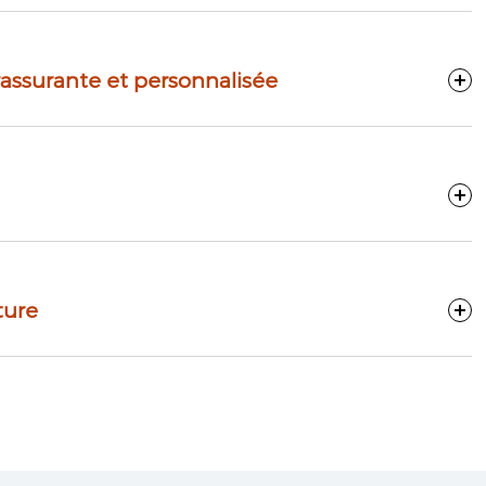
ézanne
rassurante et personnalisée
PPELEZ-MOI
ture