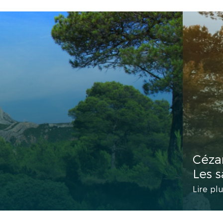
Céza
Les s
Lire pl