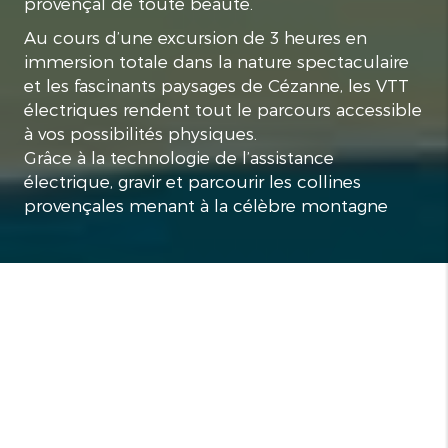
provençal de toute beauté.
Au cours d’une excursion de 3 heures en
immersion totale dans la nature spectaculaire
et les fascinants paysages de Cézanne, les VTT
électriques rendent tout le parcours accessible
à vos possibilités physiques.
Grâce à la technologie de l’assistance
électrique, gravir et parcourir les collines
provençales menant à la célèbre montagne
Sainte-Victoire devient une expérience 100%
plaisir.
Guide expérimenté et passionné, je vous
conduis à la découverte de panoramas
absolument inoubliables à l’écart des sentiers
battus.
Chemin faisant, nous découvrons de nouveaux
points de vue, inattendus, somptueux…
Mais l'écrin de nature qui nous entoure est