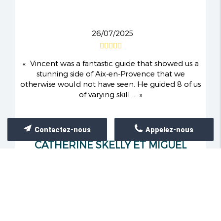
26/07/2025
Vincent was a fantastic guide that showed us a
stunning side of Aix-en-Provence that we
otherwise would not have seen. He guided 8 of us
of varying skill ...
Contactez-nous
Appelez-nous
CATHERINE SKELLY ET MIGUEL
MOREAU ...
21/07/2025
Absolutely 5 star experience!!!! Vincent our guide
is so knowledgable, interesting and