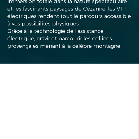
immersion totale dans la nature spectaculaire
et les fascinants paysages de Cézanne, les VTT
électriques rendent tout le parcours accessible
à vos possibilités physiques.
Grâce à la technologie de l’assistance
électrique, gravir et parcourir les collines
provençales menant à la célèbre montagne
Sainte-Victoire devient une expérience 100%
plaisir.
Guide expérimenté et passionné, je vous
conduis à la découverte de panoramas
absolument inoubliables à l’écart des sentiers
battus.
Chemin faisant, nous découvrons de nouveaux
points de vue, inattendus, somptueux…
Mais l'écrin de nature qui nous entoure est
aussi un fabuleux théâtre : Art, nature, culture,
terroir, je me fais un plaisir de vous en compter
les histoires et quelques secrets… mais