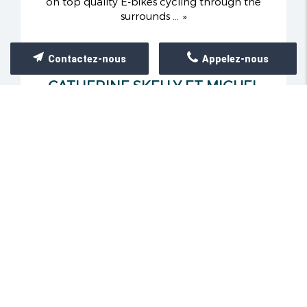
on top quality E-bikes cycling through the
surrounds ...
Contactez-nous
Appelez-nous
CATHERINE SKELLY ET MIGUEL
MOREAU ...
21/07/2025
Absolutely 5 star experience !!! Vincent is so
knowledgeable and accommodating . We had a
fantastic excursion in the surrounds of Mont Saint
Victoire and cycled on off road ...
COLLEEN SHARP
17/01/2025