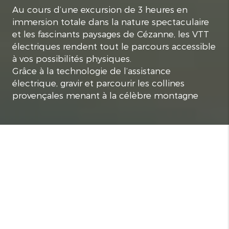
Au cours d’une excursion de 3 heures en
immersion totale dans la nature spectaculaire
et les fascinants paysages de Cézanne, les VTT
électriques rendent tout le parcours accessible
à vos possibilités physiques.
Grâce à la technologie de l’assistance
électrique, gravir et parcourir les collines
provençales menant à la célèbre montagne
Sainte-Victoire devient une expérience 100%
plaisir.
Guide expérimenté et passionné, je vous
conduis à la découverte de panoramas
absolument inoubliables à l’écart des sentiers
battus.
Chemin faisant, nous découvrons de nouveaux
points de vue, inattendus, somptueux…
Mais l'écrin de nature qui nous entoure est
aussi un fabuleux théâtre : Art, nature, culture,