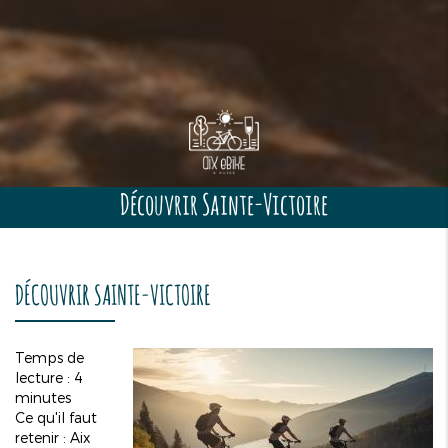
Découvrir Sainte-Victoire
DÉCOUVRIR SAINTE-VICTOIRE
Temps de
lecture : 4
minutes
Ce qu'il faut
retenir : Aix