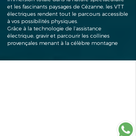
et les fascinants paysages de Cézanne, les VTT
électriques rendent tout le parcours accessible
à vos possibilités physiques.
Grâce à la technologie de l’assistance
électrique, gravir et parcourir les collines
provençales menant à la célèbre montagne
Sainte-Victoire devient une expérience 100%
plaisir.
Guide expérimenté et passionné, je vous
conduis à la découverte de panoramas
absolument inoubliables à l’écart des sentiers
battus.
Chemin faisant, nous découvrons de nouveaux
points de vue, inattendus, somptueux…
Mais l'écrin de nature qui nous entoure est
aussi un fabuleux théâtre : Art, nature, culture,
terroir, je me fais un plaisir de vous en compter
les histoires et quelques secrets… mais