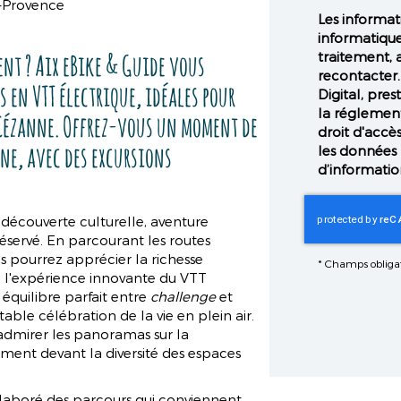
n-Provence
Les informati
informatique
nt ? Aix eBike & Guide vous
traitement, 
recontacter.
s en VTT électrique, idéales pour
Digital, pr
la réglemen
Cézanne. Offrez-vous un moment de
droit d'accès
nne, avec des excursions
les données 
d’informatio
 découverte culturelle, aventure
servé. En parcourant les routes
us pourrez apprécier la richesse
*
Champs obligat
de l'expérience innovante du VTT
 équilibre parfait entre
challenge
et
able célébration de la vie en plein air.
à admirer les panoramas sur la
ement devant la diversité des espaces
élaboré des parcours qui conviennent