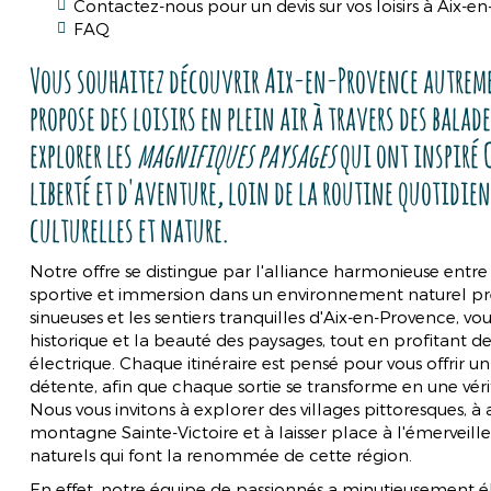
Contactez-nous pour un devis sur vos loisirs à Aix-e
FAQ
Vous souhaitez découvrir Aix-en-Provence autreme
propose des
loisirs
en plein air à travers des balade
explorer les
magnifiques paysages
qui ont inspiré 
liberté et d'aventure, loin de la routine quotidie
culturelles et nature.
Notre offre se distingue par l'alliance harmonieuse entre
sportive et immersion dans un environnement naturel pré
sinueuses et les sentiers tranquilles d'Aix-en-Provence, vo
historique et la beauté des paysages, tout en profitant 
électrique. Chaque itinéraire est pensé pour vous offrir un
détente, afin que chaque sortie se transforme en une vérit
Nous vous invitons à explorer des villages pittoresques, 
montagne Sainte-Victoire et à laisser place à l'émerveill
naturels qui font la renommée de cette région.
En effet, notre équipe de passionnés a minutieusement 