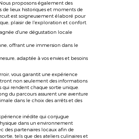
. Nous proposons également des
 de lieux historiques et moments de
ircuit est soigneusement élaboré pour
ue, plaisir de l'exploration et confort.
née d'une dégustation locale
anne, offrant une immersion dans le
esure, adaptée à vos envies et besoins
erroir, vous garantit une expérience
ttront non seulement des informations
es qui rendent chaque sortie unique.
u long du parcours assurent une aventure
ximale dans le choix des arrêts et des
 expérience inédite qui conjugue
é physique dans un environnement
ec des partenaires locaux afin de
tie, tels que des ateliers culinaires et