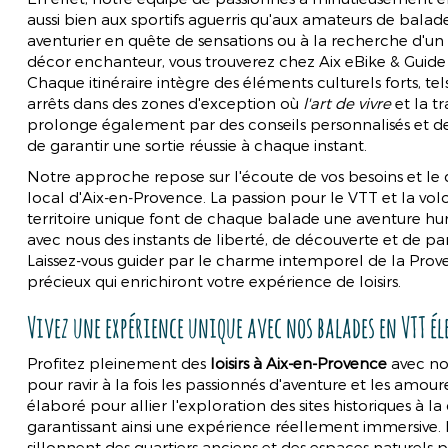
aussi bien aux sportifs aguerris qu'aux amateurs de balad
aventurier en quête de sensations ou à la recherche d'
décor enchanteur, vous trouverez chez Aix eBike & Guide l
Chaque itinéraire intègre des éléments culturels forts, tels
arrêts dans des zones d'exception où
l'art de vivre
et la t
prolonge également par des conseils personnalisés et 
de garantir une sortie réussie à chaque instant.
Notre approche repose sur l'écoute de vos besoins et le 
local d'Aix-en-Provence. La passion pour le VTT et la vol
territoire unique font de chaque balade une aventure hum
avec nous des instants de liberté, de découverte et de p
Laissez-vous guider par le charme intemporel de la Prove
précieux qui enrichiront votre expérience de loisirs.
Vivez une expérience unique avec nos balades en VTT él
Profitez pleinement des
loisirs à Aix-en-Provence
avec no
pour ravir à la fois les passionnés d'aventure et les amour
élaboré pour allier l'exploration des sites historiques à l
garantissant ainsi une expérience réellement immersive. E
sillonnent des quartiers anciens et des espaces naturels 