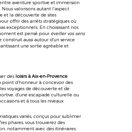
Loisirs Aix-en-Provence
n entre aventure sportive et immersion
. Nous valorisons autant l'aspect
le et la découverte de sites
ur offrir des arrêts stratégiques où
as exceptionnels. En choisissant nos
APPELEZ-MOI
 EN ACCÈS PRIVATIF
e moment est pensé pour
éveiller vos sens
e construit aussi autour d'un service
antissant une sortie agréable et
ser des
loisirs à Aix-en-Provence
un point d'honneur à concevoir des
bles voyages de découverte et de
ortive, d'une escapade culturelle ou
occasions et à tous les niveaux
atiques variés, conçus pour sublimer
fres phares, vous trouverez des
ion, notamment avec des itinéraires