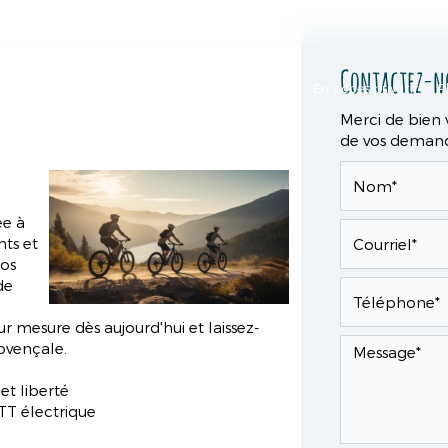
Contactez-n
ueil
6 balades thématiques
En accès libre
En accès privatif
P
Merci de bien 
de vos demand
ée à
nts et
Nos
de
r mesure dès aujourd'hui et laissez-
ovençale.
t liberté
TT électrique