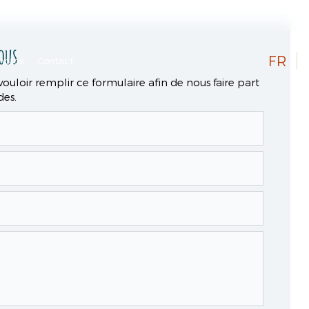
ous
FR
hotos
Contact
vouloir remplir ce formulaire afin de nous faire part
es.