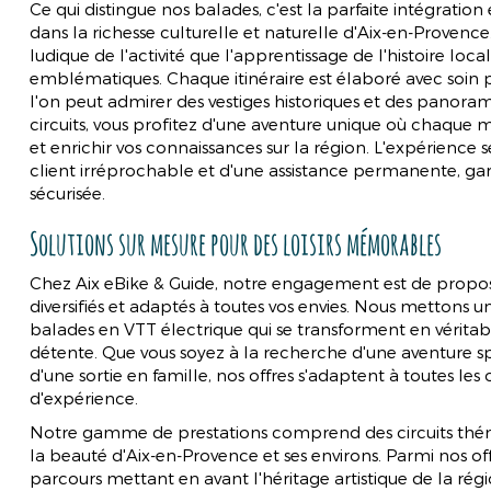
Ce qui distingue nos balades, c'est la parfaite intégratio
dans la richesse culturelle et naturelle d'Aix-en-Provence
ludique de l'activité que l'apprentissage de l'histoire loca
emblématiques. Chaque itinéraire est élaboré avec soin po
l'on peut admirer des vestiges historiques et des panoram
RÉSERVER EN ACCÈS LIBRE
BALADES
circuits, vous profitez d'une aventure unique où chaqu
et enrichir vos connaissances sur la région. L'expérience s
client irréprochable et d'une assistance permanente, gar
sécurisée.
Solutions sur mesure pour des loisirs mémorables
Chez Aix eBike & Guide, notre engagement est de propo
diversifiés et adaptés à toutes vos envies. Nous mettons 
balades en VTT électrique qui se transforment en vérita
détente. Que vous soyez à la recherche d'une aventure sp
d'une sortie en famille, nos offres s'adaptent à toutes les 
d'expérience.
Notre gamme de prestations comprend des circuits thém
la beauté d'Aix-en-Provence et ses environs. Parmi nos of
parcours mettant en avant l'héritage artistique de la rég