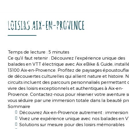
33 Avenue Sainte-Victoire
13100
Aix-en-Provence
LOISIRS AIX-EN-PROVENCE
Acc
Aix
eBike
&
Guide
Temps de lecture : 5 minutes
Ce qu'il faut retenir : Découvrez l'expérience unique des
balades en VTT électrique avec Aix eBike & Guide, install
13100 Aix-en-Provence. Profitez de paysages époustoufla
de découvertes culturelles qui allient nature et histoire. 
circuits incluent des parcours personnalisés permettant 
vivre des loisirs exceptionnels et authentiques à Aix-en-
Provence. Contactez-nous pour réserver votre aventure su
vous séduire par une immersion totale dans la beauté pr
Sommaire
Découvrez Aix-en-Provence autrement : immersion e
Vivez une expérience unique avec nos balades en V
Solutions sur mesure pour des loisirs mémorables