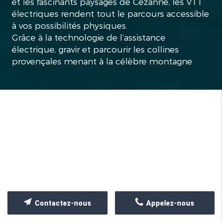
et les fascinants paysages de Cézanne, les VTT
électriques rendent tout le parcours accessible
à vos possibilités physiques.
Grâce à la technologie de l’assistance
électrique, gravir et parcourir les collines
provençales menant à la célèbre montagne
Sainte-Victoire devient une expérience 100%
plaisir.
Guide expérimenté et passionné, je vous
conduis à la découverte de panoramas
absolument inoubliables à l’écart des sentiers
battus.
Chemin faisant, nous découvrons de nouveaux
points de vue, inattendus, somptueux…
Mais l'écrin de nature qui nous entoure est
aussi un fabuleux théâtre : Art, nature, culture,
terroir, je me fais un plaisir de vous en compter
Contactez-nous
Appelez-nous
les histoires et quelques secrets… mais
uniquement si vous me le demandez !