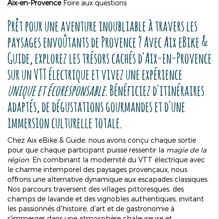
Aix-en-Provence
Foire aux questions
Prêt pour une aventure inoubliable à travers les
paysages envoûtants de Provence ? Avec Aix eBike &
Guide, explorez les trésors cachés d'Aix-en-Provence
sur un VTT électrique et vivez une expérience
unique et écoresponsable
. Bénéficiez d'itinéraires
adaptés, de dégustations gourmandes et d'une
immersion culturelle totale.
Chez Aix eBike & Guide, nous avons conçu chaque sortie
pour que chaque participant puisse ressentir la
magie de la
région
. En combinant la modernité du VTT électrique avec
le charme intemporel des paysages provençaux, nous
offrons une alternative dynamique aux escapades classiques.
Nos parcours traversent des villages pittoresques, des
champs de lavande et des vignobles authentiques, invitant
les passionnés d'histoire, d'art et de gastronomie à
s'immerger dans une atmosphère chaleureuse et