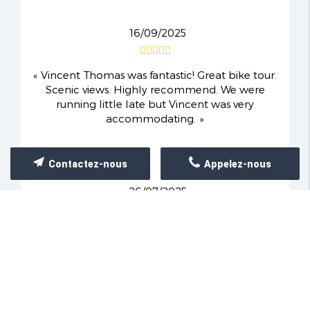
16/09/2025
Vincent Thomas was fantastic! Great bike tour.
Scenic views. Highly recommend. We were
running little late but Vincent was very
accommodating.
Contactez-nous
Appelez-nous
26/07/2025
Vincent was a fantastic guide that showed us a
stunning side of Aix-en-Provence that we
otherwise would not have seen. He guided 8 of us
of varying skill ...